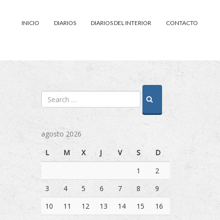
INICIO
DIARIOS
DIARIOS DEL INTERIOR
CONTACTO
agosto 2026
L
M
X
J
V
S
D
1
2
3
4
5
6
7
8
9
10
11
12
13
14
15
16