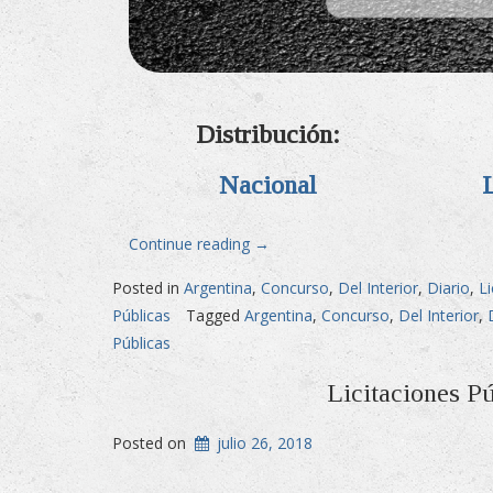
Distribución:
Nacional
«Licitaciones
Continue reading
→
Públicas
Posted in
Argentina
,
Concurso
,
Del Interior
,
Diario
,
Li
en
Públicas
Tagged
Argentina
,
Concurso
,
Del Interior
,
Diario
Públicas
Popular»
Licitaciones P
Posted on
julio 26, 2018