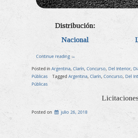
Distribución:
Nacional
«Licitaciones
Continue reading
→
Públicas
Posted in
Argentina
,
Clarín
,
Concurso
,
Del Interior
,
Di
en
Públicas
Tagged
Argentina
,
Clarín
,
Concurso
,
Del In
Diario
Públicas
Clarín»
Licitacione
Posted on
julio 26, 2018