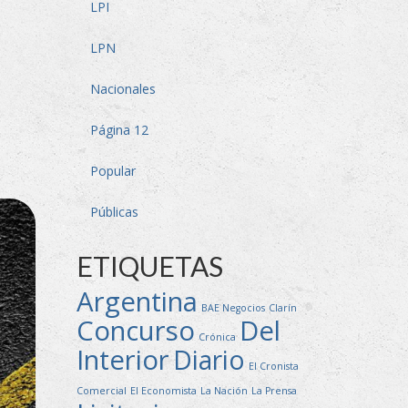
LPI
LPN
Nacionales
Página 12
Popular
Públicas
ETIQUETAS
Argentina
BAE Negocios
Clarín
Concurso
Del
Crónica
Interior
Diario
El Cronista
Comercial
El Economista
La Nación
La Prensa