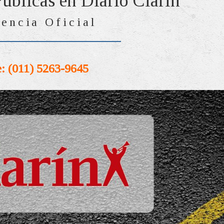
Públicas en Diario Clarín
encia Oficial
: (011) 5263-9645