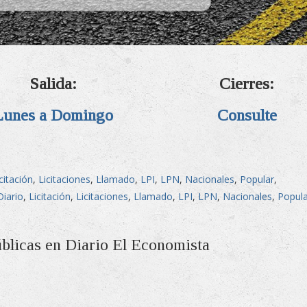
Salida:
Cierres:
Lunes a Domingo
Consulte
citación
,
Licitaciones
,
Llamado
,
LPI
,
LPN
,
Nacionales
,
Popular
,
Diario
,
Licitación
,
Licitaciones
,
Llamado
,
LPI
,
LPN
,
Nacionales
,
Popula
úblicas en Diario El Economista