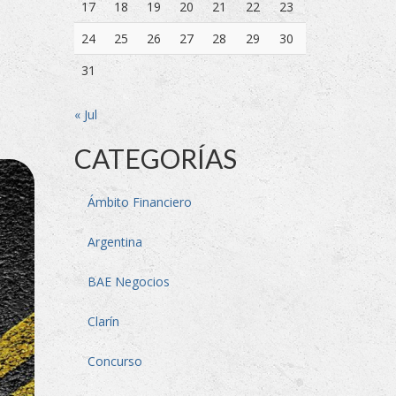
17
18
19
20
21
22
23
24
25
26
27
28
29
30
31
« Jul
CATEGORÍAS
Ámbito Financiero
Argentina
BAE Negocios
Clarín
Concurso