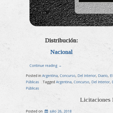
Distribución:
Nacional
«Licitaciones
Continue reading
→
Públicas
Posted in
Argentina
,
Concurso
,
Del Interior
,
Diario
,
E
en
Públicas
Tagged
Argentina
,
Concurso
,
Del Interior
,
Diario
Públicas
El
Economista»
Licitaciones
Posted on
julio 26, 2018