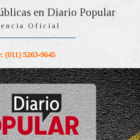
úblicas en Diario Popular
encia Oficial
: (011) 5263-9645