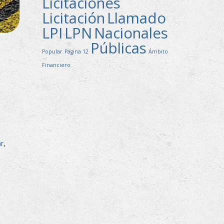
Licitaciones
Licitación
Llamado
LPI
LPN
Nacionales
Públicas
Popular
Página 12
Ámbito
Financiero
r
,