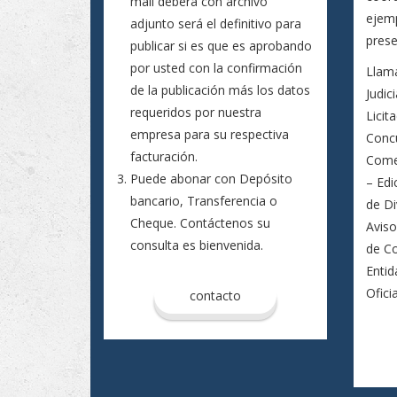
mail deberá con archivo
ejemp
adjunto será el definitivo para
prese
publicar si es que es aprobando
por usted con la confirmación
Llam
de la publicación más los datos
Judic
requeridos por nuestra
Licit
empresa para su respectiva
Concu
facturación.
Comer
Puede abonar con Depósito
– Edi
bancario, Transferencia o
de Di
Cheque. Contáctenos su
Avis
consulta es bienvenida.
de C
Entid
Ofici
contacto