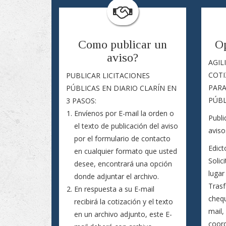
Como publicar un
Op
aviso?
AGIL
COTI
PUBLICAR LICITACIONES
PARA
PÚBLICAS EN DIARIO CLARÍN EN
PÚBL
3 PASOS:
Envíenos por E-mail la orden o
Publi
el texto de publicación del aviso
aviso
por el formulario de contacto
Edict
en cualquier formato que usted
Solic
desee, encontrará una opción
lugar
donde adjuntar el archivo.
Trasf
En respuesta a su E-mail
chequ
recibirá la cotización y el texto
mail,
en un archivo adjunto, este E-
coord