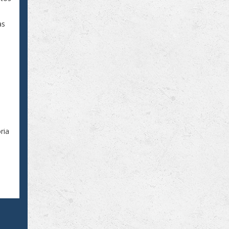
as
s
ria