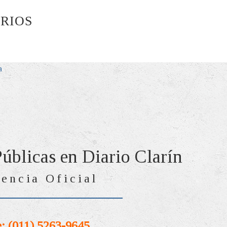
ARIOS
a
Públicas en Diario Clarín
encia Oficial
: (011) 5263-9645