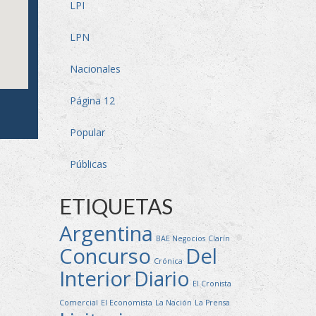
LPI
LPN
Nacionales
Página 12
Popular
Públicas
ETIQUETAS
Argentina
BAE Negocios
Clarín
Concurso
Del
Crónica
Interior
Diario
El Cronista
Comercial
El Economista
La Nación
La Prensa