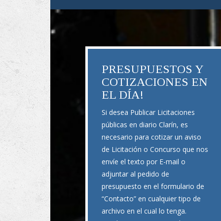
PRESUPUESTOS Y
COTIZACIONES EN
EL DÍA!
Si desea Publicar Licitaciones
públicas en diario Clarín, es
necesario para cotizar un aviso
de Licitación o Concurso que nos
envíe el texto por E-mail o
adjuntar al pedido de
presupuesto en el formulario de
“Contacto” en cualquier tipo de
archivo en el cual lo tenga.