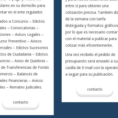
lares en su domicilio para
entre sí para obtener una
ntar en el ente regulador.
cotización precisa. También dí
de la semana con tarifa
ados a Concurso – Edictos
distinguida y formatos gráfico
iales – Convocatorias –
por lo que es necesario contar
aciones – Avisos Legales –
con el material a publicar para
rso Preventivo – Avisos
cotizar más eficientemente.
ciales – Edictos Sucesorios
ctos de Ciudadanía – Edictos
Una vez recibido el pedido de
vorcio – Aviso de Quiebras –
presupuesto será enviado a su
o de Transferencias de Fondo
casilla de E-mail con la operato
omercio – Balances de
a seguir para su publicación.
ades Financieras – Avisos
ales – Remates Judiciales.
contacto
contacto