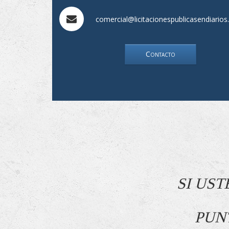
comercial@licitacionespublicasendiario
Contacto
SI US
PUN