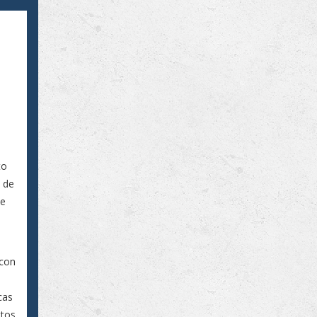
to
o de
de
e
 con
cas
ntos