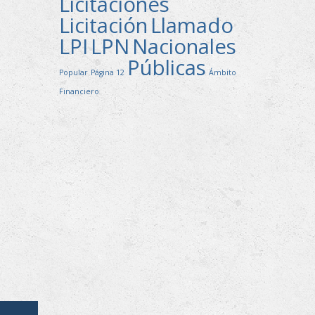
Licitaciones
Licitación
Llamado
LPI
LPN
Nacionales
Públicas
Popular
Página 12
Ámbito
Financiero