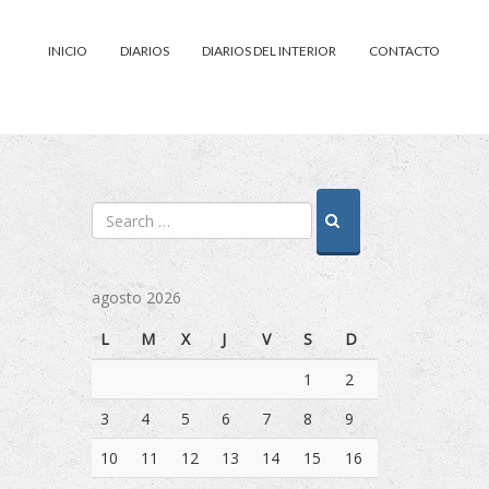
INICIO
DIARIOS
DIARIOS DEL INTERIOR
CONTACTO
agosto 2026
L
M
X
J
V
S
D
1
2
3
4
5
6
7
8
9
10
11
12
13
14
15
16