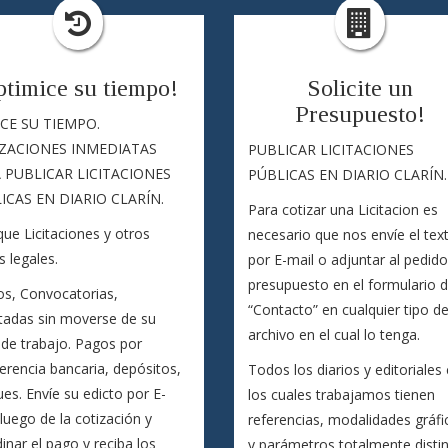
timice su tiempo!
Solicite un
Presupuesto!
ICE SU TIEMPO.
ZACIONES INMEDIATAS
PUBLICAR LICITACIONES
 PUBLICAR LICITACIONES
PÚBLICAS EN DIARIO CLARÍN.
ICAS EN DIARIO CLARÍN.
Para cotizar una Licitacion es
que Licitaciones y otros
necesario que nos envíe el tex
s legales.
por E-mail o adjuntar al pedid
presupuesto en el formulario 
os, Convocatorias,
“Contacto” en cualquier tipo d
itadas sin moverse de su
archivo en el cual lo tenga.
 de trabajo. Pagos por
erencia bancaria, depósitos,
Todos los diarios y editoriales
es. Envíe su edicto por E-
los cuales trabajamos tienen
 luego de la cotización y
referencias, modalidades gráfi
inar el pago y reciba los
y parámetros totalmente disti