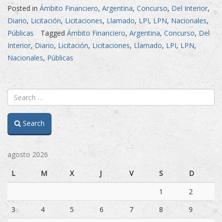
Públicas
Posted in
Ámbito Financiero
,
Argentina
,
Concurso
,
Del Interior
,
en
Diario
,
Licitación
,
Licitaciones
,
Llamado
,
LPI
,
LPN
,
Nacionales
,
Diario
Públicas
Tagged
Ámbito Financiero
,
Argentina
,
Concurso
,
Del
Ámbito
Interior
,
Diario
,
Licitación
,
Licitaciones
,
Llamado
,
LPI
,
LPN
,
Financiero»
Nacionales
,
Públicas
Search
agosto 2026
L
M
X
J
V
S
D
1
2
3
4
5
6
7
8
9