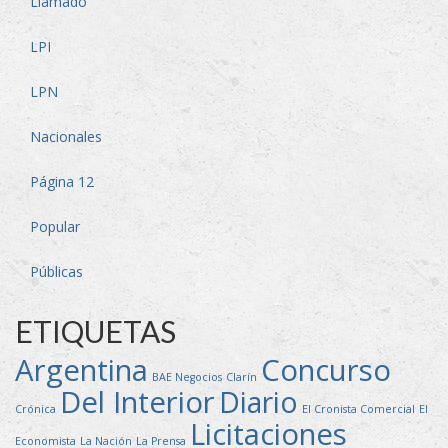
Llamado
LPI
LPN
Nacionales
Página 12
Popular
Públicas
ETIQUETAS
Argentina
Concurso
BAE Negocios
Clarín
Del Interior
Diario
Crónica
El Cronista Comercial
El
Licitaciones
Economista
La Nación
La Prensa